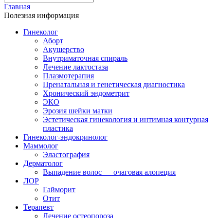
Главная
Полезная информация
Гинеколог
Аборт
Акушерство
Внутриматочная спираль
Лечение лактостаза
Плазмотерапия
Пренатальная и генетическая диагностика
Хронический эндометрит
ЭКО
Эрозия шейки матки
Эстетическая гинекология и интимная контурная
пластика
Гинеколог-эндокринолог
Маммолог
Эластография
Дерматолог
Выпадение волос — очаговая алопеция
ЛОР
Гайморит
Отит
Терапевт
Лечение остеопороза