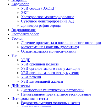
Кардиолог
УЗИ сердца (ЭХОКГ)
ЭКГ
Холтеровское мониторирование
Суточное мониторирование АД
Допплерография сердца
Эндокринолог
Гастроэнтеролог
Уролог
Лечение простатита и восстановление потенции
Мочекаменная болезнь (уролитиаз)
Острая задержка мочеиспускания
Узи
УЗДГ
УЗИ брюшной полости
УЗИ органов малого таза у женщин
УЗИ органов малого таза у мужчин
УЗИ печени
УЗИ щитовидной железы
ДНК тесты
Диагностика генетических патологий
Неинвазивное пренатальное тестирование
Исследования и тесты
Радиотермометрия молочных желез