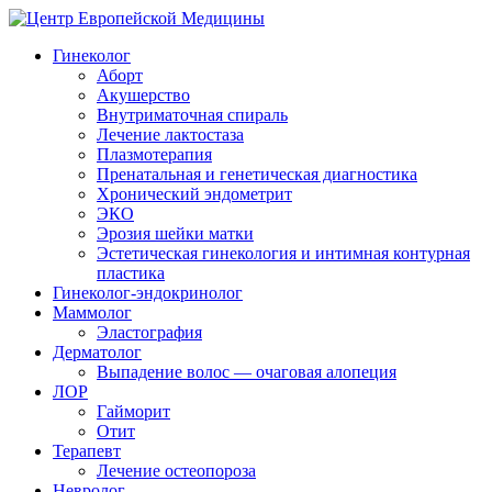
Гинеколог
Аборт
Акушерство
Внутриматочная спираль
Лечение лактостаза
Плазмотерапия
Пренатальная и генетическая диагностика
Хронический эндометрит
ЭКО
Эрозия шейки матки
Эстетическая гинекология и интимная контурная
пластика
Гинеколог-эндокринолог
Маммолог
Эластография
Дерматолог
Выпадение волос — очаговая алопеция
ЛОР
Гайморит
Отит
Терапевт
Лечение остеопороза
Невролог