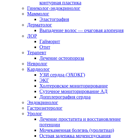
контурная пластика
Гинеколог-эндокринолог
Маммолог
Эластография
Дерматолог
Выпадение волос — очаговая алопеция
ЛОР
Гайморит
Отит
Терапевт
Лечение остеопороза
Невролог
Кардиолог
УЗИ сердца (ЭХОКГ)
ЭКГ
Холтеровское мониторирование
Суточное мониторирование АД
Допплерография сердца
Эндокринолог
Гастроэнтеролог
Уролог
Лечение простатита и восстановление
потенции
Мочекаменная болезнь (уролитиаз)
Острая задержка мочеиспускания