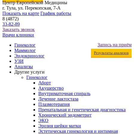
Центр Европейской Медицины
г. Тула, ул. Перекопская, 7-А
Показать на карте
График работы
8 (4872)
33-82-89
Заказать звонок
Врачи клиники
Запись на приём
Гинеколог
Маммолог
Результаты анализов
Эндокринолог
УЗИ
Анализы
Другие услуги
Гинеколог
Аборт
Акушерство
Внутриматочная спираль
Лечение лактостаза
Плазмотерапия
Пренатальная и генетическая диагностика
Хронический эндометрит
ЭКО
Эрозия шейки матки
Эстетическая гинекология и интимная