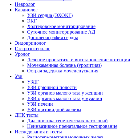
Невролог
Кардиолог
УЗИ сердца (ЭХОКГ)
ЭКГ
Холтеровское мониторирование
Суточное мониторирование АД
Допплерография сердца
Эндокринолог
Гастроэнтеролог
Уролог
Лечение простатита и восстановление потенции
Мочекаменная болезнь (уролитиаз)
Острая задержка мочеиспускания
Узи
УЗДГ
УЗИ брюшной полости
УЗИ органов малого таза у женщин
УЗИ органов малого таза у мужчин
УЗИ печени
УЗИ щитовидной железы
ДНК тесты
Диагностика генетических патологий
Неинвазивное пренатальное тестирование
Исследования и тесты
Радиотермометрия молочных желез