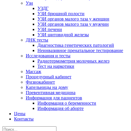
Узи
УЗДГ
УЗИ брюшной полости
УЗИ органов малого таза у женщин
УЗИ органов малого таза у мужчин
УЗИ печени
УЗИ щитовидной железы
ДНК тесты
Диагностика генетических патологий
Неинвазивное пренатальное тестирование
Исследования и тесты
Радиотермометрия молочных желез
Тест на наркотики
Массаж
Процедурный кабинет
Физиокабинет
Капельницы на дому
Превентивная медицина
Информация для пациентов
Информация о беременности
Информация об аборте
Цены
Контакты