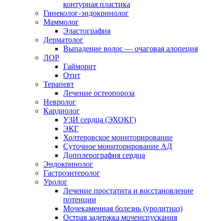
контурная пластика
Гинеколог-эндокринолог
Маммолог
Эластография
Дерматолог
Выпадение волос — очаговая алопеция
ЛОР
Гайморит
Отит
Терапевт
Лечение остеопороза
Невролог
Кардиолог
УЗИ сердца (ЭХОКГ)
ЭКГ
Холтеровское мониторирование
Суточное мониторирование АД
Допплерография сердца
Эндокринолог
Гастроэнтеролог
Уролог
Лечение простатита и восстановление
потенции
Мочекаменная болезнь (уролитиаз)
Острая задержка мочеиспускания