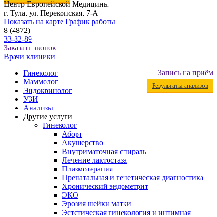
Центр Европейской Медицины
г. Тула, ул. Перекопская, 7-А
Показать на карте
График работы
8 (4872)
33-82-89
Заказать звонок
Врачи клиники
Запись на приём
Гинеколог
Маммолог
Результаты анализов
Эндокринолог
УЗИ
Анализы
Другие услуги
Гинеколог
Аборт
Акушерство
Внутриматочная спираль
Лечение лактостаза
Плазмотерапия
Пренатальная и генетическая диагностика
Хронический эндометрит
ЭКО
Эрозия шейки матки
Эстетическая гинекология и интимная