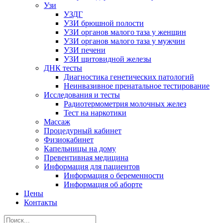
Узи
УЗДГ
УЗИ брюшной полости
УЗИ органов малого таза у женщин
УЗИ органов малого таза у мужчин
УЗИ печени
УЗИ щитовидной железы
ДНК тесты
Диагностика генетических патологий
Неинвазивное пренатальное тестирование
Исследования и тесты
Радиотермометрия молочных желез
Тест на наркотики
Массаж
Процедурный кабинет
Физиокабинет
Капельницы на дому
Превентивная медицина
Информация для пациентов
Информация о беременности
Информация об аборте
Цены
Контакты