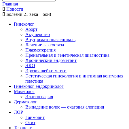
Главная
Новости
Болезни 21 века – бой!
Гинеколог
Аборт
Акушерство
Внутриматочная спираль
Лечение лактостаза
Плазмотерапия
Пренатальная и генетическая диагностика
Хронический эндометрит
ЭКО
Эрозия шейки матки
Эстетическая гинекология и интимная контурная
пластика
Гинеколог-эндокринолог
Маммолог
Эластография
Дерматолог
Выпадение волос — очаговая алопеция
ЛОР
Гайморит
Отит
Терапевт