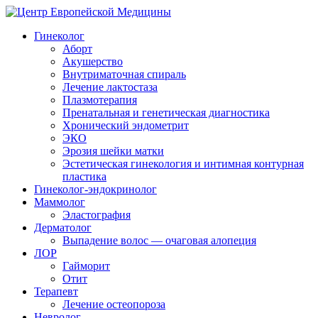
Гинеколог
Аборт
Акушерство
Внутриматочная спираль
Лечение лактостаза
Плазмотерапия
Пренатальная и генетическая диагностика
Хронический эндометрит
ЭКО
Эрозия шейки матки
Эстетическая гинекология и интимная контурная
пластика
Гинеколог-эндокринолог
Маммолог
Эластография
Дерматолог
Выпадение волос — очаговая алопеция
ЛОР
Гайморит
Отит
Терапевт
Лечение остеопороза
Невролог