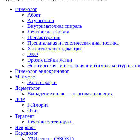
Гинеколог
Аборт
Акушерство
Внутриматочная спираль
Лечение лактостаза
Плазмотерапия
Пренатальная и генетическая диагностика
Хронический эндометрит
ЭКО
Эрозия шейки матки
Эстетическая гинекология и интимная контурная п
Гинеколог-эндокринолог
Маммолог
Эластография
Дерматолог
Выпадение волос — очаговая алопеция
ЛОР
Гайморит
Отит
Терапевт
Лечение остеопороза
Невролог
Кардиолог
УЗИ сердца (ЭХОКГ)