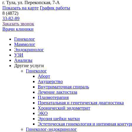
г. Тула, ул. Перекопская, 7-А
Показать на карте
График работы
8 (4872)
33-82-89
Заказать звонок
Врачи клиники
Гинеколог
Маммолог
Эндокринолог
УЗИ
Анализы
Другие услуги
Гинеколог
Аборт
Акушерство
Внутриматочная спираль
Лечение лактостаза
Плазмотерапия
Пренатальная и генетическая диагностика
Хронический эндометрит
ЭКО
Эрозия шейки матки
Эстетическая гинекология и интимная контур
Гинеколог-эндокринолог