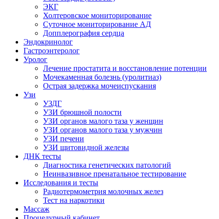
ЭКГ
Холтеровское мониторирование
Суточное мониторирование АД
Допплерография сердца
Эндокринолог
Гастроэнтеролог
Уролог
Лечение простатита и восстановление потенции
Мочекаменная болезнь (уролитиаз)
Острая задержка мочеиспускания
Узи
УЗДГ
УЗИ брюшной полости
УЗИ органов малого таза у женщин
УЗИ органов малого таза у мужчин
УЗИ печени
УЗИ щитовидной железы
ДНК тесты
Диагностика генетических патологий
Неинвазивное пренатальное тестирование
Исследования и тесты
Радиотермометрия молочных желез
Тест на наркотики
Массаж
Процедурный кабинет