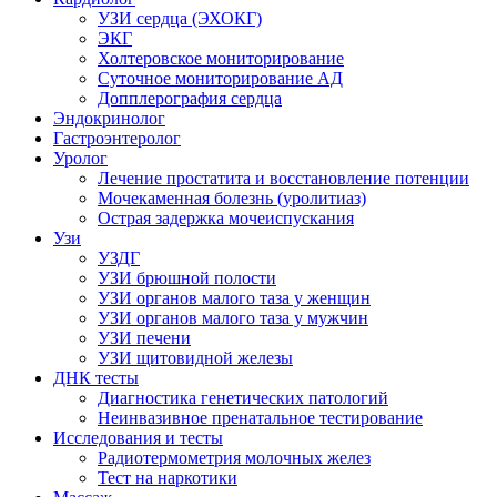
УЗИ сердца (ЭХОКГ)
ЭКГ
Холтеровское мониторирование
Суточное мониторирование АД
Допплерография сердца
Эндокринолог
Гастроэнтеролог
Уролог
Лечение простатита и восстановление потенции
Мочекаменная болезнь (уролитиаз)
Острая задержка мочеиспускания
Узи
УЗДГ
УЗИ брюшной полости
УЗИ органов малого таза у женщин
УЗИ органов малого таза у мужчин
УЗИ печени
УЗИ щитовидной железы
ДНК тесты
Диагностика генетических патологий
Неинвазивное пренатальное тестирование
Исследования и тесты
Радиотермометрия молочных желез
Тест на наркотики