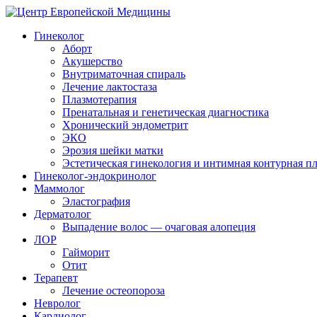
Гинеколог
Аборт
Акушерство
Внутриматочная спираль
Лечение лактостаза
Плазмотерапия
Пренатальная и генетическая диагностика
Хронический эндометрит
ЭКО
Эрозия шейки матки
Эстетическая гинекология и интимная контурная п
Гинеколог-эндокринолог
Маммолог
Эластография
Дерматолог
Выпадение волос — очаговая алопеция
ЛОР
Гайморит
Отит
Терапевт
Лечение остеопороза
Невролог
Кардиолог