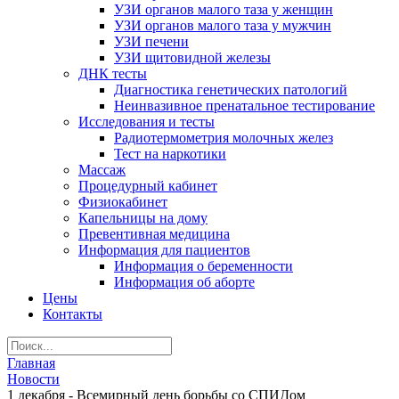
УЗИ органов малого таза у женщин
УЗИ органов малого таза у мужчин
УЗИ печени
УЗИ щитовидной железы
ДНК тесты
Диагностика генетических патологий
Неинвазивное пренатальное тестирование
Исследования и тесты
Радиотермометрия молочных желез
Тест на наркотики
Массаж
Процедурный кабинет
Физиокабинет
Капельницы на дому
Превентивная медицина
Информация для пациентов
Информация о беременности
Информация об аборте
Цены
Контакты
Главная
Новости
1 декабря - Всемирный день борьбы со СПИДом