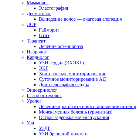
Маммолог
Эластография
Дерматолог
Выпадение волос — очаговая алопеция
ЛОР
Гайморит
Отит
Терапевт
Лечение остеопороза
Невролог
Кардиолог
УЗИ сердца (ЭХОКГ)
ЭКГ
Холтеровское мониторирование
Суточное мониторирование АД
Допплерография сердца
Эндокринолог
Гастроэнтеролог
Уролог
Лечение простатита и восстановление потенц
Мочекаменная болезнь (уролитиаз)
Острая задержка мочеиспускания
Узи
УЗДГ
УЗИ брюшной полости