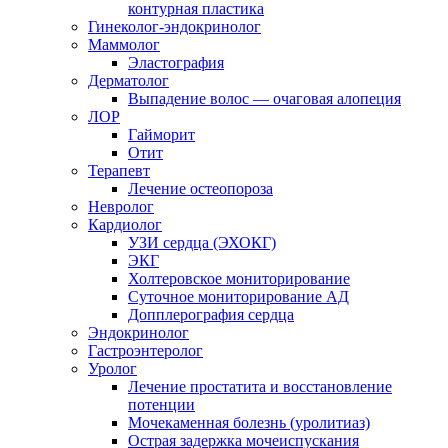
контурная пластика
Гинеколог-эндокринолог
Маммолог
Эластография
Дерматолог
Выпадение волос — очаговая алопеция
ЛОР
Гайморит
Отит
Терапевт
Лечение остеопороза
Невролог
Кардиолог
УЗИ сердца (ЭХОКГ)
ЭКГ
Холтеровское мониторирование
Суточное мониторирование АД
Допплерография сердца
Эндокринолог
Гастроэнтеролог
Уролог
Лечение простатита и восстановление
потенции
Мочекаменная болезнь (уролитиаз)
Острая задержка мочеиспускания