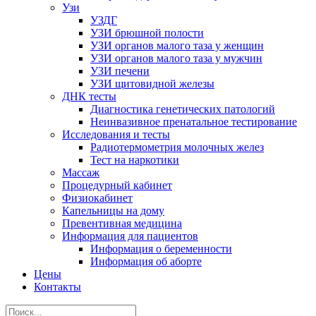
Узи
УЗДГ
УЗИ брюшной полости
УЗИ органов малого таза у женщин
УЗИ органов малого таза у мужчин
УЗИ печени
УЗИ щитовидной железы
ДНК тесты
Диагностика генетических патологий
Неинвазивное пренатальное тестирование
Исследования и тесты
Радиотермометрия молочных желез
Тест на наркотики
Массаж
Процедурный кабинет
Физиокабинет
Капельницы на дому
Превентивная медицина
Информация для пациентов
Информация о беременности
Информация об аборте
Цены
Контакты