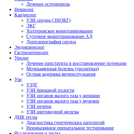
Лечение остеопороза
Невролог
Кардиолог
УЗИ сердца (ЭХОКГ)
ЭКГ
Холтеровское мониторирование
Суточное мониторирование АД
Допплерография сердца
Эндокринолог
Гастроэнтеролог
Уролог
Лечение простатита и восстановление потенции
Мочекаменная болезнь (уролитиаз)
Острая задержка мочеиспускания
Узи
УЗДГ
УЗИ брюшной полости
УЗИ органов малого таза у женщин
УЗИ органов малого таза у мужчин
УЗИ печени
УЗИ щитовидной железы
ДНК тесты
Диагностика генетических патологий
Неинвазивное пренатальное тестирование
Исследования и тесты