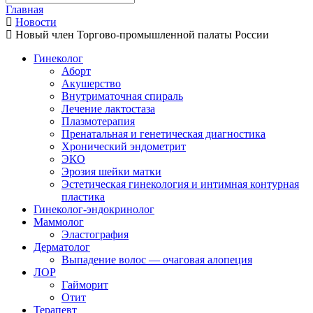
Главная
Новости
Новый член Торгово-промышленной палаты России
Гинеколог
Аборт
Акушерство
Внутриматочная спираль
Лечение лактостаза
Плазмотерапия
Пренатальная и генетическая диагностика
Хронический эндометрит
ЭКО
Эрозия шейки матки
Эстетическая гинекология и интимная контурная
пластика
Гинеколог-эндокринолог
Маммолог
Эластография
Дерматолог
Выпадение волос — очаговая алопеция
ЛОР
Гайморит
Отит
Терапевт