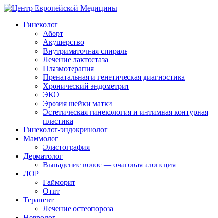
Гинеколог
Аборт
Акушерство
Внутриматочная спираль
Лечение лактостаза
Плазмотерапия
Пренатальная и генетическая диагностика
Хронический эндометрит
ЭКО
Эрозия шейки матки
Эстетическая гинекология и интимная контурная
пластика
Гинеколог-эндокринолог
Маммолог
Эластография
Дерматолог
Выпадение волос — очаговая алопеция
ЛОР
Гайморит
Отит
Терапевт
Лечение остеопороза
Невролог