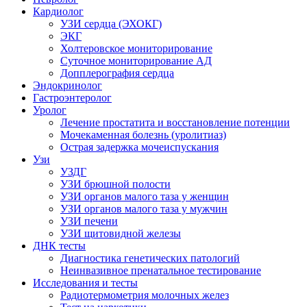
Кардиолог
УЗИ сердца (ЭХОКГ)
ЭКГ
Холтеровское мониторирование
Суточное мониторирование АД
Допплерография сердца
Эндокринолог
Гастроэнтеролог
Уролог
Лечение простатита и восстановление потенции
Мочекаменная болезнь (уролитиаз)
Острая задержка мочеиспускания
Узи
УЗДГ
УЗИ брюшной полости
УЗИ органов малого таза у женщин
УЗИ органов малого таза у мужчин
УЗИ печени
УЗИ щитовидной железы
ДНК тесты
Диагностика генетических патологий
Неинвазивное пренатальное тестирование
Исследования и тесты
Радиотермометрия молочных желез