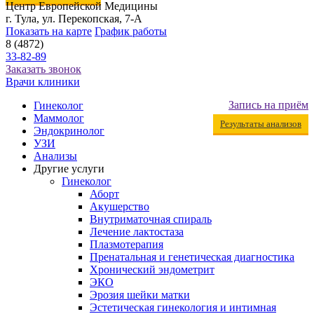
Центр Европейской Медицины
г. Тула, ул. Перекопская, 7-А
Показать на карте
График работы
8 (4872)
33-82-89
Заказать звонок
Врачи клиники
Запись на приём
Гинеколог
Маммолог
Результаты анализов
Эндокринолог
УЗИ
Анализы
Другие услуги
Гинеколог
Аборт
Акушерство
Внутриматочная спираль
Лечение лактостаза
Плазмотерапия
Пренатальная и генетическая диагностика
Хронический эндометрит
ЭКО
Эрозия шейки матки
Эстетическая гинекология и интимная