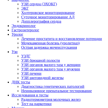
УЗИ сердца (ЭХОКГ)
ЭКГ
Холтеровское мониторирование
Суточное мониторирование АД
Допплерография сердца
Эндокринолог
Гастроэнтеролог
Уролог
Лечение простатита и восстановление потенции
Мочекаменная болезнь (уролитиаз)
Острая задержка мочеиспускания
Узи
УЗДГ
УЗИ брюшной полости
УЗИ органов малого таза у женщин
УЗИ органов малого таза у мужчин
УЗИ печени
УЗИ щитовидной железы
ДНК тесты
Диагностика генетических патологий
Неинвазивное пренатальное тестирование
Исследования и тесты
Радиотермометрия молочных желез
Тест на наркотики