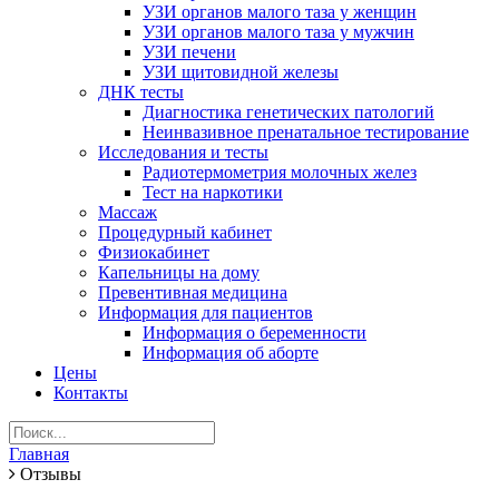
УЗИ органов малого таза у женщин
УЗИ органов малого таза у мужчин
УЗИ печени
УЗИ щитовидной железы
ДНК тесты
Диагностика генетических патологий
Неинвазивное пренатальное тестирование
Исследования и тесты
Радиотермометрия молочных желез
Тест на наркотики
Массаж
Процедурный кабинет
Физиокабинет
Капельницы на дому
Превентивная медицина
Информация для пациентов
Информация о беременности
Информация об аборте
Цены
Контакты
Главная
Отзывы