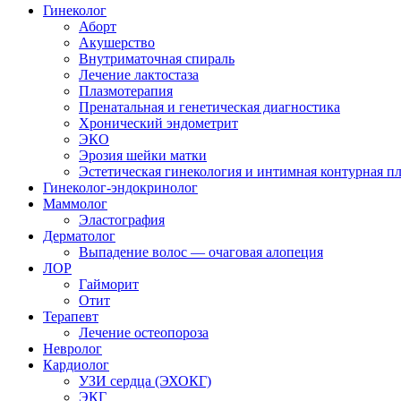
Гинеколог
Аборт
Акушерство
Внутриматочная спираль
Лечение лактостаза
Плазмотерапия
Пренатальная и генетическая диагностика
Хронический эндометрит
ЭКО
Эрозия шейки матки
Эстетическая гинекология и интимная контурная п
Гинеколог-эндокринолог
Маммолог
Эластография
Дерматолог
Выпадение волос — очаговая алопеция
ЛОР
Гайморит
Отит
Терапевт
Лечение остеопороза
Невролог
Кардиолог
УЗИ сердца (ЭХОКГ)
ЭКГ