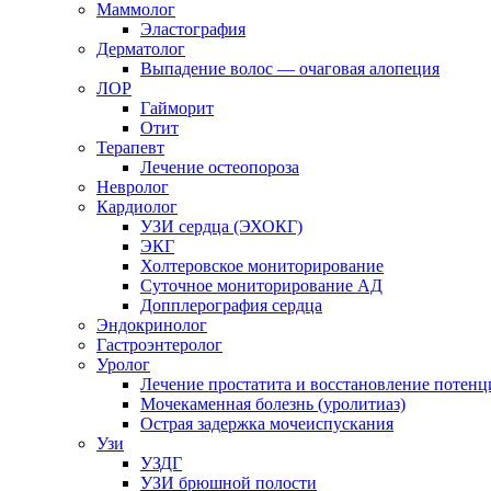
Маммолог
Эластография
Дерматолог
Выпадение волос — очаговая алопеция
ЛОР
Гайморит
Отит
Терапевт
Лечение остеопороза
Невролог
Кардиолог
УЗИ сердца (ЭХОКГ)
ЭКГ
Холтеровское мониторирование
Суточное мониторирование АД
Допплерография сердца
Эндокринолог
Гастроэнтеролог
Уролог
Лечение простатита и восстановление потенц
Мочекаменная болезнь (уролитиаз)
Острая задержка мочеиспускания
Узи
УЗДГ
УЗИ брюшной полости