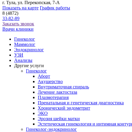
г. Тула, ул. Перекопская, 7-А
Показать на карте
График работы
8 (4872)
33-82-89
Заказать звонок
Врачи клиники
Гинеколог
Маммолог
Эндокринолог
УЗИ
Анализы
Другие услуги
Гинеколог
Аборт
Акушерство
Внутриматочная спираль
Лечение лактостаза
Плазмотерапия
Пренатальная и генетическая диагностика
Хронический эндометрит
ЭКО
Эрозия шейки матки
Эстетическая гинекология и интимная контур
Гинеколог-эндокринолог