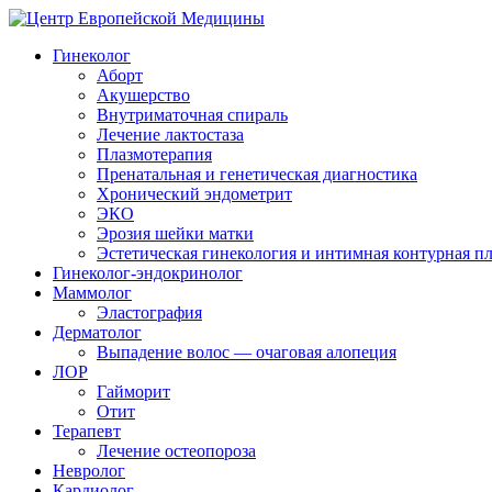
Гинеколог
Аборт
Акушерство
Внутриматочная спираль
Лечение лактостаза
Плазмотерапия
Пренатальная и генетическая диагностика
Хронический эндометрит
ЭКО
Эрозия шейки матки
Эстетическая гинекология и интимная контурная п
Гинеколог-эндокринолог
Маммолог
Эластография
Дерматолог
Выпадение волос — очаговая алопеция
ЛОР
Гайморит
Отит
Терапевт
Лечение остеопороза
Невролог
Кардиолог