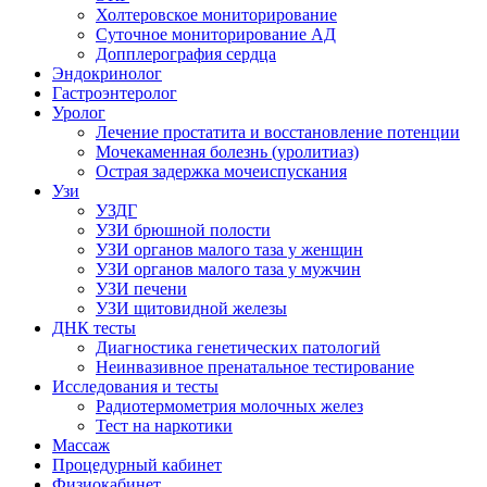
Холтеровское мониторирование
Суточное мониторирование АД
Допплерография сердца
Эндокринолог
Гастроэнтеролог
Уролог
Лечение простатита и восстановление потенции
Мочекаменная болезнь (уролитиаз)
Острая задержка мочеиспускания
Узи
УЗДГ
УЗИ брюшной полости
УЗИ органов малого таза у женщин
УЗИ органов малого таза у мужчин
УЗИ печени
УЗИ щитовидной железы
ДНК тесты
Диагностика генетических патологий
Неинвазивное пренатальное тестирование
Исследования и тесты
Радиотермометрия молочных желез
Тест на наркотики
Массаж
Процедурный кабинет
Физиокабинет