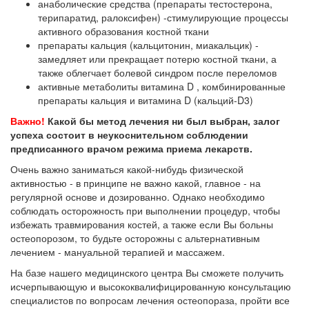
анаболические средства (препараты тестостерона,
терипаратид, ралоксифен) -стимулирующие процессы
активного образования костной ткани
препараты кальция (кальцитонин, миакальцик) -
замедляет или прекращает потерю костной ткани, а
также облегчает болевой синдром после переломов
активные метаболиты витамина D , комбинированные
препараты кальция и витамина D (кальций-D3)
Важно!
Какой бы метод лечения ни был выбран, залог
успеха состоит в неукоснительном соблюдении
предписанного врачом режима приема лекарств.
Очень важно заниматься какой-нибудь физической
активностью - в принципе не важно какой, главное - на
регулярной основе и дозированно. Однако необходимо
соблюдать осторожность при выполнении процедур, чтобы
избежать травмирования костей, а также если Вы больны
остеопорозом, то будьте осторожны с альтернативным
лечением - мануальной терапией и массажем.
На базе нашего медицинского центра Вы сможете получить
исчерпывающую и высококвалифицированную консультацию
специалистов по вопросам лечения остеопораза, пройти все