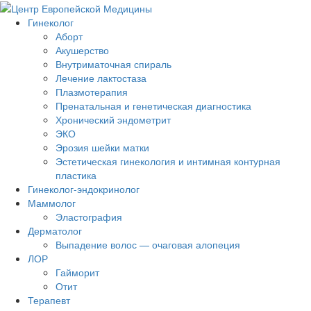
Гинеколог
Аборт
Акушерство
Внутриматочная спираль
Лечение лактостаза
Плазмотерапия
Пренатальная и генетическая диагностика
Хронический эндометрит
ЭКО
Эрозия шейки матки
Эстетическая гинекология и интимная контурная
пластика
Гинеколог-эндокринолог
Маммолог
Эластография
Дерматолог
Выпадение волос — очаговая алопеция
ЛОР
Гайморит
Отит
Терапевт