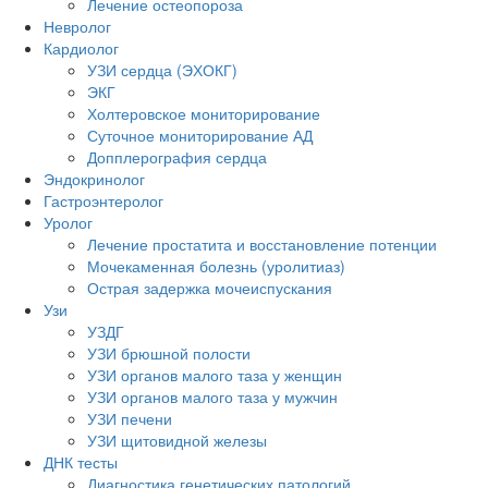
Лечение остеопороза
Невролог
Кардиолог
УЗИ сердца (ЭХОКГ)
ЭКГ
Холтеровское мониторирование
Суточное мониторирование АД
Допплерография сердца
Эндокринолог
Гастроэнтеролог
Уролог
Лечение простатита и восстановление потенции
Мочекаменная болезнь (уролитиаз)
Острая задержка мочеиспускания
Узи
УЗДГ
УЗИ брюшной полости
УЗИ органов малого таза у женщин
УЗИ органов малого таза у мужчин
УЗИ печени
УЗИ щитовидной железы
ДНК тесты
Диагностика генетических патологий