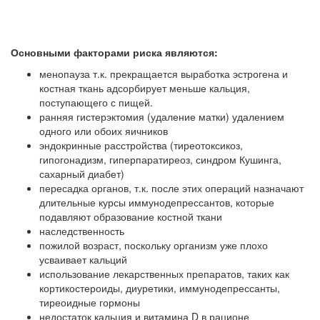
Основными факторами риска являются:
менопауза т.к. прекращается выработка эстрогена и
костная ткань адсорбирует меньше кальция,
поступающего с пищей.
ранняя гистерэктомия (удаление матки) удалением
одного или обоих яичников
эндокринные расстройства (тиреотоксикоз,
гипогонадизм, гиперпаратиреоз, синдром Кушинга,
сахарный диабет)
пересадка органов, т.к. после этих операций назначают
длительные курсы иммунодепрессантов, которые
подавляют образование костной ткани
наследственность
пожилой возраст, поскольку организм уже плохо
усваивает кальций
использование лекарственных препаратов, таких как
кортикостероиды, диуретики, иммунодепрессанты,
тиреоидные гормоны
недостаток кальция и витамина D в рационе