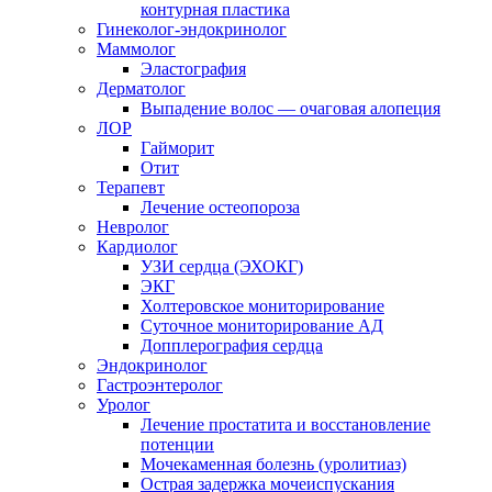
контурная пластика
Гинеколог-эндокринолог
Маммолог
Эластография
Дерматолог
Выпадение волос — очаговая алопеция
ЛОР
Гайморит
Отит
Терапевт
Лечение остеопороза
Невролог
Кардиолог
УЗИ сердца (ЭХОКГ)
ЭКГ
Холтеровское мониторирование
Суточное мониторирование АД
Допплерография сердца
Эндокринолог
Гастроэнтеролог
Уролог
Лечение простатита и восстановление
потенции
Мочекаменная болезнь (уролитиаз)
Острая задержка мочеиспускания