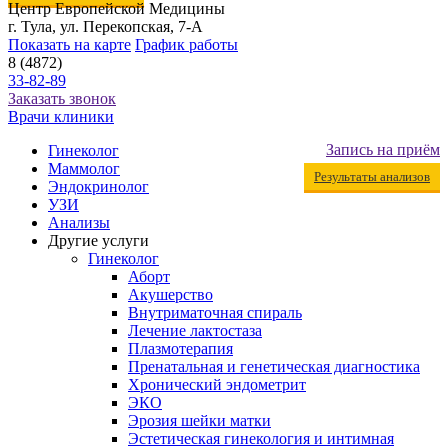
Центр Европейской Медицины
г. Тула, ул. Перекопская, 7-А
Показать на карте
График работы
8 (4872)
33-82-89
Заказать звонок
Врачи клиники
Запись на приём
Гинеколог
Маммолог
Результаты анализов
Эндокринолог
УЗИ
Анализы
Другие услуги
Гинеколог
Аборт
Акушерство
Внутриматочная спираль
Лечение лактостаза
Плазмотерапия
Пренатальная и генетическая диагностика
Хронический эндометрит
ЭКО
Эрозия шейки матки
Эстетическая гинекология и интимная