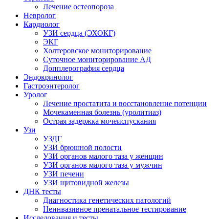
Лечение остеопороза
Невролог
Кардиолог
УЗИ сердца (ЭХОКГ)
ЭКГ
Холтеровское мониторирование
Суточное мониторирование АД
Допплерография сердца
Эндокринолог
Гастроэнтеролог
Уролог
Лечение простатита и восстановление потенции
Мочекаменная болезнь (уролитиаз)
Острая задержка мочеиспускания
Узи
УЗДГ
УЗИ брюшной полости
УЗИ органов малого таза у женщин
УЗИ органов малого таза у мужчин
УЗИ печени
УЗИ щитовидной железы
ДНК тесты
Диагностика генетических патологий
Неинвазивное пренатальное тестирование
Исследования и тесты