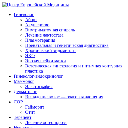
Гинеколог
Аборт
Акушерство
Внутриматочная спираль
Лечение лактостаза
Плазмотерапия
Пренатальная и генетическая диагностика
Хронический эндометрит
ЭКО
Эрозия шейки матки
Эстетическая гинекология и интимная контурная
пластика
Гинеколог-эндокринолог
Маммолог
Эластография
Дерматолог
Выпадение волос — очаговая алопеция
ЛОР
Гайморит
Отит
Терапевт
Лечение остеопороза
Невролог