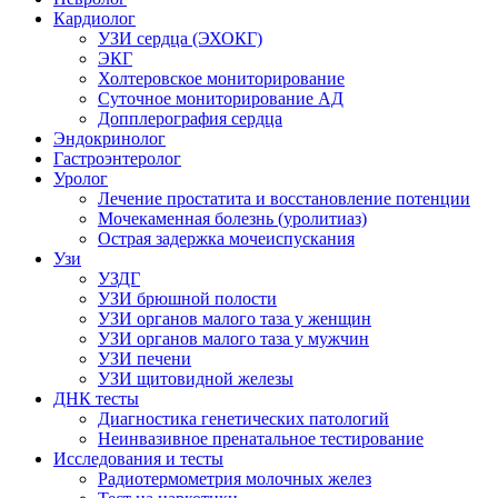
Кардиолог
УЗИ сердца (ЭХОКГ)
ЭКГ
Холтеровское мониторирование
Суточное мониторирование АД
Допплерография сердца
Эндокринолог
Гастроэнтеролог
Уролог
Лечение простатита и восстановление потенции
Мочекаменная болезнь (уролитиаз)
Острая задержка мочеиспускания
Узи
УЗДГ
УЗИ брюшной полости
УЗИ органов малого таза у женщин
УЗИ органов малого таза у мужчин
УЗИ печени
УЗИ щитовидной железы
ДНК тесты
Диагностика генетических патологий
Неинвазивное пренатальное тестирование
Исследования и тесты
Радиотермометрия молочных желез