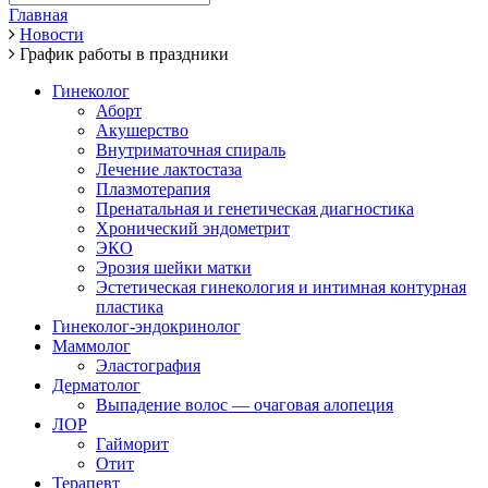
Главная
Новости
График работы в праздники
Гинеколог
Аборт
Акушерство
Внутриматочная спираль
Лечение лактостаза
Плазмотерапия
Пренатальная и генетическая диагностика
Хронический эндометрит
ЭКО
Эрозия шейки матки
Эстетическая гинекология и интимная контурная
пластика
Гинеколог-эндокринолог
Маммолог
Эластография
Дерматолог
Выпадение волос — очаговая алопеция
ЛОР
Гайморит
Отит
Терапевт