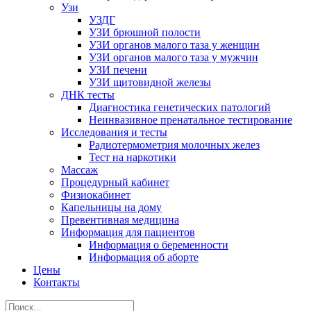
Узи
УЗДГ
УЗИ брюшной полости
УЗИ органов малого таза у женщин
УЗИ органов малого таза у мужчин
УЗИ печени
УЗИ щитовидной железы
ДНК тесты
Диагностика генетических патологий
Неинвазивное пренатальное тестирование
Исследования и тесты
Радиотермометрия молочных желез
Тест на наркотики
Массаж
Процедурный кабинет
Физиокабинет
Капельницы на дому
Превентивная медицина
Информация для пациентов
Информация о беременности
Информация об аборте
Цены
Контакты