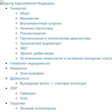
Гинеколог
Аборт
Акушерство
Внутриматочная спираль
Лечение лактостаза
Плазмотерапия
Пренатальная и генетическая диагностика
Хронический эндометрит
ЭКО
Эрозия шейки матки
Эстетическая гинекология и интимная контурная пласт
Гинеколог-эндокринолог
Маммолог
Эластография
Дерматолог
Выпадение волос — очаговая алопеция
ЛОР
Гайморит
Отит
Терапевт
Лечение остеопороза