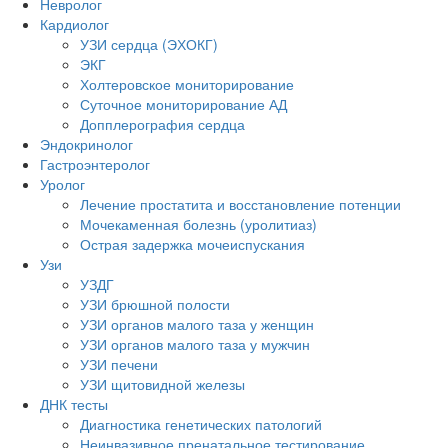
Невролог
Кардиолог
УЗИ сердца (ЭХОКГ)
ЭКГ
Холтеровское мониторирование
Суточное мониторирование АД
Допплерография сердца
Эндокринолог
Гастроэнтеролог
Уролог
Лечение простатита и восстановление потенции
Мочекаменная болезнь (уролитиаз)
Острая задержка мочеиспускания
Узи
УЗДГ
УЗИ брюшной полости
УЗИ органов малого таза у женщин
УЗИ органов малого таза у мужчин
УЗИ печени
УЗИ щитовидной железы
ДНК тесты
Диагностика генетических патологий
Неинвазивное пренатальное тестирование