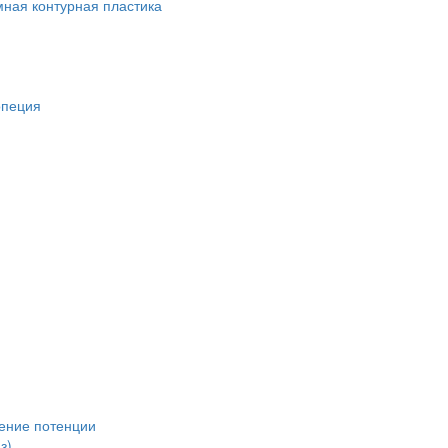
мная контурная пластика
опеция
ление потенции
з)