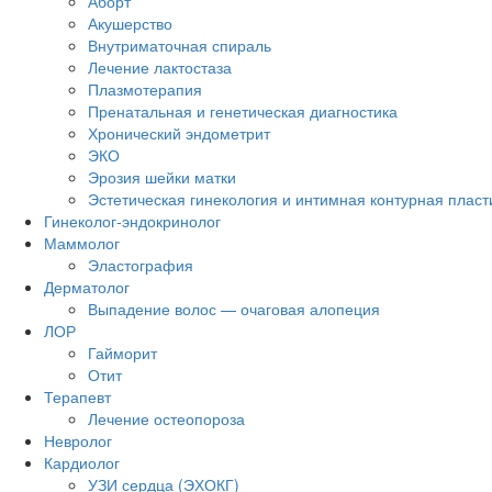
Аборт
Акушерство
Внутриматочная спираль
Лечение лактостаза
Плазмотерапия
Пренатальная и генетическая диагностика
Хронический эндометрит
ЭКО
Эрозия шейки матки
Эстетическая гинекология и интимная контурная пласт
Гинеколог-эндокринолог
Маммолог
Эластография
Дерматолог
Выпадение волос — очаговая алопеция
ЛОР
Гайморит
Отит
Терапевт
Лечение остеопороза
Невролог
Кардиолог
УЗИ сердца (ЭХОКГ)