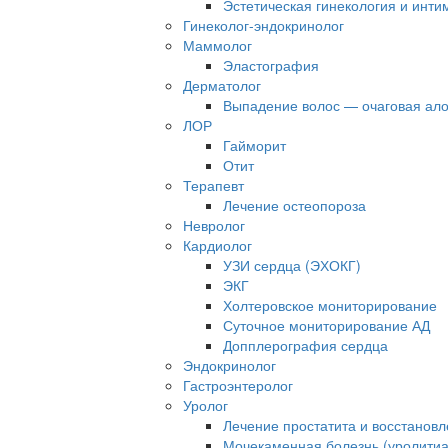
Эстетическая гинекология и инти
Гинеколог-эндокринолог
Маммолог
Эластография
Дерматолог
Выпадение волос — очаговая ал
ЛОР
Гайморит
Отит
Терапевт
Лечение остеопороза
Невролог
Кардиолог
УЗИ сердца (ЭХОКГ)
ЭКГ
Холтеровское мониторирование
Суточное мониторирование АД
Допплерография сердца
Эндокринолог
Гастроэнтеролог
Уролог
Лечение простатита и восстанов
Мочекаменная болезнь (уролитиа