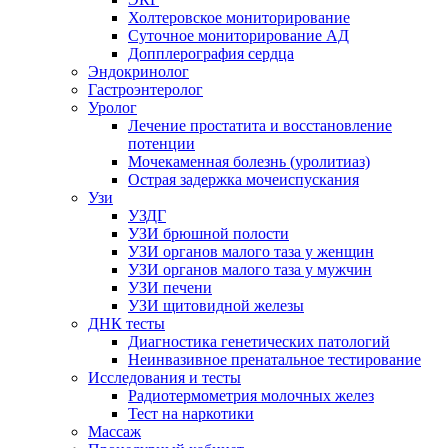
Холтеровское мониторирование
Суточное мониторирование АД
Допплерография сердца
Эндокринолог
Гастроэнтеролог
Уролог
Лечение простатита и восстановление
потенции
Мочекаменная болезнь (уролитиаз)
Острая задержка мочеиспускания
Узи
УЗДГ
УЗИ брюшной полости
УЗИ органов малого таза у женщин
УЗИ органов малого таза у мужчин
УЗИ печени
УЗИ щитовидной железы
ДНК тесты
Диагностика генетических патологий
Неинвазивное пренатальное тестирование
Исследования и тесты
Радиотермометрия молочных желез
Тест на наркотики
Массаж