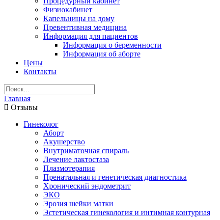
Процедурный кабинет
Физиокабинет
Капельницы на дому
Превентивная медицина
Информация для пациентов
Информация о беременности
Информация об аборте
Цены
Контакты
Главная
Отзывы
Гинеколог
Аборт
Акушерство
Внутриматочная спираль
Лечение лактостаза
Плазмотерапия
Пренатальная и генетическая диагностика
Хронический эндометрит
ЭКО
Эрозия шейки матки
Эстетическая гинекология и интимная контурная