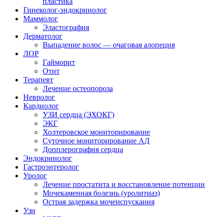
пластика
Гинеколог-эндокринолог
Маммолог
Эластография
Дерматолог
Выпадение волос — очаговая алопеция
ЛОР
Гайморит
Отит
Терапевт
Лечение остеопороза
Невролог
Кардиолог
УЗИ сердца (ЭХОКГ)
ЭКГ
Холтеровское мониторирование
Суточное мониторирование АД
Допплерография сердца
Эндокринолог
Гастроэнтеролог
Уролог
Лечение простатита и восстановление потенции
Мочекаменная болезнь (уролитиаз)
Острая задержка мочеиспускания
Узи