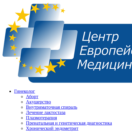
Гинеколог
Аборт
Акушерство
Внутриматочная спираль
Лечение лактостаза
Плазмотерапия
Пренатальная и генетическая диагностика
Хронический эндометрит