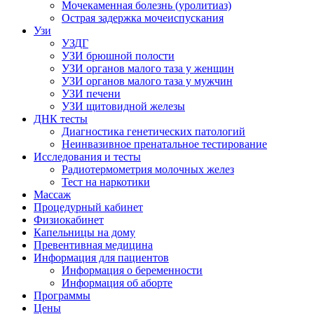
Мочекаменная болезнь (уролитиаз)
Острая задержка мочеиспускания
Узи
УЗДГ
УЗИ брюшной полости
УЗИ органов малого таза у женщин
УЗИ органов малого таза у мужчин
УЗИ печени
УЗИ щитовидной железы
ДНК тесты
Диагностика генетических патологий
Неинвазивное пренатальное тестирование
Исследования и тесты
Радиотермометрия молочных желез
Тест на наркотики
Массаж
Процедурный кабинет
Физиокабинет
Капельницы на дому
Превентивная медицина
Информация для пациентов
Информация о беременности
Информация об аборте
Программы
Цены