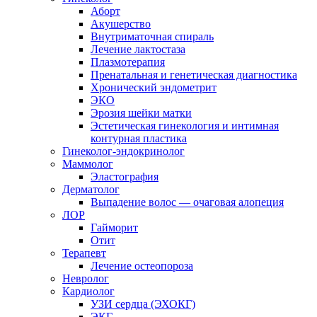
Аборт
Акушерство
Внутриматочная спираль
Лечение лактостаза
Плазмотерапия
Пренатальная и генетическая диагностика
Хронический эндометрит
ЭКО
Эрозия шейки матки
Эстетическая гинекология и интимная
контурная пластика
Гинеколог-эндокринолог
Маммолог
Эластография
Дерматолог
Выпадение волос — очаговая алопеция
ЛОР
Гайморит
Отит
Терапевт
Лечение остеопороза
Невролог
Кардиолог
УЗИ сердца (ЭХОКГ)
ЭКГ