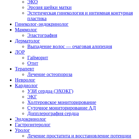
ЭКО
Эрозия шейки матки
Эстетическая гинекология и интимная контурная
пластика
Гинеколог-эндокринолог
Маммолог
Эластография
Дерматолог
Выпадение волос — очаговая алопеция
ЛОР
Гайморит
Отит
Терапевт
Лечение остеопороза
Невролог
Кардиолог
УЗИ сердца (ЭХОКГ)
ЭКГ
Холтеровское мониторирование
Суточное мониторирование АД
Допплерография сердца
Эндокринолог
Гастроэнтеролог
Уролог
Лечение простатита и восстановление потенции