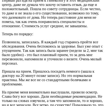
Первый раз идя на прием к гинекологу в этот медицинский
центр, даже не думала что захочу оставить отзыв, да еще и
положительный. Пошла по совету сотрудницы. Если честно,
то даже и не знала о его существовании, возможно по тому,
что далековато от дома. Но теперь расстояние для меня не
помеха, так как очень понравились специалисты и
отношение. Стоимость услуг средние, не завышены.
Теперь по порядку:
Позвонила, записалась. Я каждый год стараюсь пройти все
обследования. Очень беспокоюсь за здоровье. Был уже опыт с
упущением. Так как запись была заранее (недели за 2, мне так
было удобно) - это был плановый прием, то за день мне
перезвонили, напомнили и уточнили о визите. Очень милый
персонал.
Пришла на прием. Пришлось посидеть немного (зашла к
доктору на 20 минут позже записи). Но это нормальная
практика. Мы же все не со стандартными болячками и
проблемами.
На приеме меня внимательно выслушали, провели осмотр.
Слава богу все хорошо. Дали необходимые рекомендации. Не
только на словах озвучили, а там что запомнили, то и хорошо,
но и все записали. Все четко, по существу! Порадовало то, что