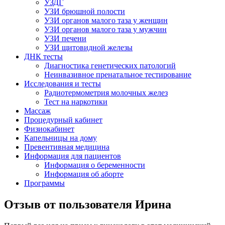
УЗДГ
УЗИ брюшной полости
УЗИ органов малого таза у женщин
УЗИ органов малого таза у мужчин
УЗИ печени
УЗИ щитовидной железы
ДНК тесты
Диагностика генетических патологий
Неинвазивное пренатальное тестирование
Исследования и тесты
Радиотермометрия молочных желез
Тест на наркотики
Массаж
Процедурный кабинет
Физиокабинет
Капельницы на дому
Превентивная медицина
Информация для пациентов
Информация о беременности
Информация об аборте
Программы
Отзыв от пользователя Ирина