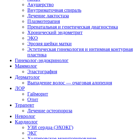
Акушерство
Внутриматочная спираль
Лечение лактостаза
Плазмотерапия
Пренатальная и генетическая диагностика
Хронический эндометрит
ЭКО
Эрозия шейки матки
Эстетическая гинекология и интимная контурная
пластика
Гинеколог-эндокринолог
Маммолог
Эластография
Дерматолог
Выпадение волос — очаговая алопеция
ЛОР
Гайморит
Отит
Терапевт
Лечение остеопороза
Невролог
Кардиолог
УЗИ сердца (ЭХОКГ)
ЭКГ
Холтеровское мониторирование