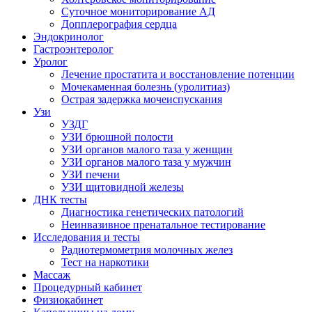
Суточное мониторирование АД
Допплерография сердца
Эндокринолог
Гастроэнтеролог
Уролог
Лечение простатита и восстановление потенции
Мочекаменная болезнь (уролитиаз)
Острая задержка мочеиспускания
Узи
УЗДГ
УЗИ брюшной полости
УЗИ органов малого таза у женщин
УЗИ органов малого таза у мужчин
УЗИ печени
УЗИ щитовидной железы
ДНК тесты
Диагностика генетических патологий
Неинвазивное пренатальное тестирование
Исследования и тесты
Радиотермометрия молочных желез
Тест на наркотики
Массаж
Процедурный кабинет
Физиокабинет