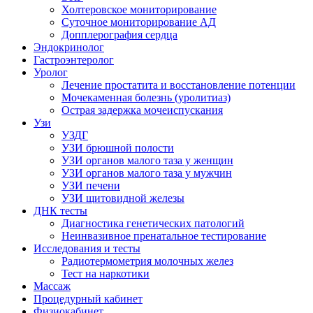
Холтеровское мониторирование
Суточное мониторирование АД
Допплерография сердца
Эндокринолог
Гастроэнтеролог
Уролог
Лечение простатита и восстановление потенции
Мочекаменная болезнь (уролитиаз)
Острая задержка мочеиспускания
Узи
УЗДГ
УЗИ брюшной полости
УЗИ органов малого таза у женщин
УЗИ органов малого таза у мужчин
УЗИ печени
УЗИ щитовидной железы
ДНК тесты
Диагностика генетических патологий
Неинвазивное пренатальное тестирование
Исследования и тесты
Радиотермометрия молочных желез
Тест на наркотики
Массаж
Процедурный кабинет
Физиокабинет