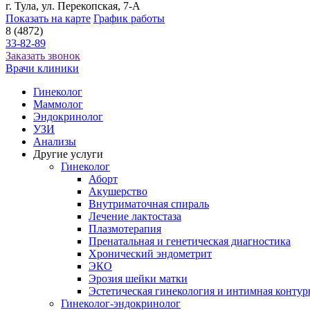
г. Тула, ул. Перекопская, 7-А
Показать на карте
График работы
8 (4872)
33-82-89
Заказать звонок
Врачи клиники
Гинеколог
Маммолог
Эндокринолог
УЗИ
Анализы
Другие услуги
Гинеколог
Аборт
Акушерство
Внутриматочная спираль
Лечение лактостаза
Плазмотерапия
Пренатальная и генетическая диагностика
Хронический эндометрит
ЭКО
Эрозия шейки матки
Эстетическая гинекология и интимная контур
Гинеколог-эндокринолог