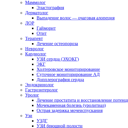
Маммолог
Эластография
Дерматолог
Выпадение волос — очаговая алопеция
ЛОР
Гайморит
Отит
Терапевт
Лечение остеопороза
Невролог
Кардиолог
УЗИ сердца (ЭХОКГ)
ЭКГ
Холтеровское мониторирование
Суточное мониторирование АД
Допплерография сердца
Эндокринолог
Гастроэнтеролог
Уролог
Лечение простатита и восстановление потенц
Мочекаменная болезнь (уролитиаз)
Острая задержка мочеиспускания
Узи
УЗДГ
УЗИ брюшной полости