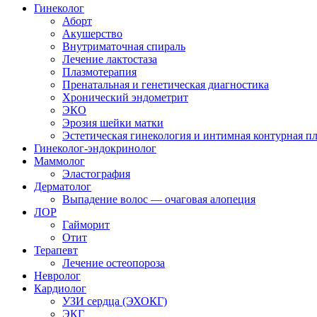
Гинеколог
Аборт
Акушерство
Внутриматочная спираль
Лечение лактостаза
Плазмотерапия
Пренатальная и генетическая диагностика
Хронический эндометрит
ЭКО
Эрозия шейки матки
Эстетическая гинекология и интимная контурная п
Гинеколог-эндокринолог
Маммолог
Эластография
Дерматолог
Выпадение волос — очаговая алопеция
ЛОР
Гайморит
Отит
Терапевт
Лечение остеопороза
Невролог
Кардиолог
УЗИ сердца (ЭХОКГ)
ЭКГ