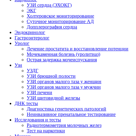
УЗИ сердца (ЭХОКГ)
ЭКГ
Холтеровское мониторирование
Суточное мониторирование АД
Допплерография сердца
Эндокринолог
Гастроэнтеролог
Уролог
Лечение простатита и восстановление потенции
Мочекаменная болезнь (уролитиаз)
Острая задержка мочеиспускания
Узи
УЗДГ
УЗИ брюшной полости
УЗИ органов малого таза у женщин
УЗИ органов малого таза у мужчин
УЗИ печени
УЗИ щитовидной железы
ДНК тесты
Диагностика генетических патологий
Неинвазивное пренатальное тестирование
Исследования и тесты
Радиотермометрия молочных желез
Тест на наркотики