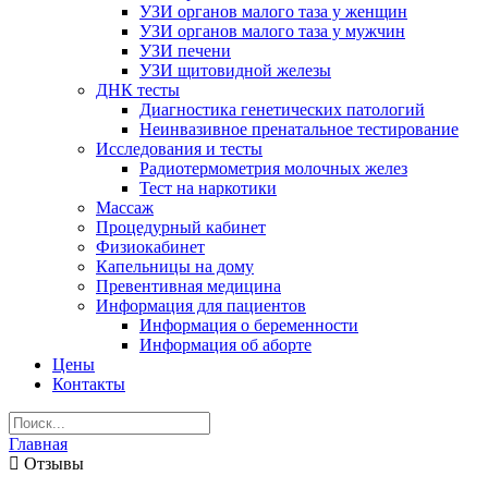
УЗИ органов малого таза у женщин
УЗИ органов малого таза у мужчин
УЗИ печени
УЗИ щитовидной железы
ДНК тесты
Диагностика генетических патологий
Неинвазивное пренатальное тестирование
Исследования и тесты
Радиотермометрия молочных желез
Тест на наркотики
Массаж
Процедурный кабинет
Физиокабинет
Капельницы на дому
Превентивная медицина
Информация для пациентов
Информация о беременности
Информация об аборте
Цены
Контакты
Главная
Отзывы