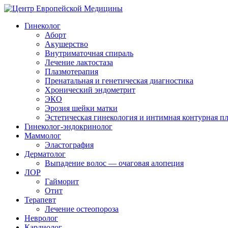
Гинеколог
Аборт
Акушерство
Внутриматочная спираль
Лечение лактостаза
Плазмотерапия
Пренатальная и генетическая диагностика
Хронический эндометрит
ЭКО
Эрозия шейки матки
Эстетическая гинекология и интимная контурная п
Гинеколог-эндокринолог
Маммолог
Эластография
Дерматолог
Выпадение волос — очаговая алопеция
ЛОР
Гайморит
Отит
Терапевт
Лечение остеопороза
Невролог
Кардиолог