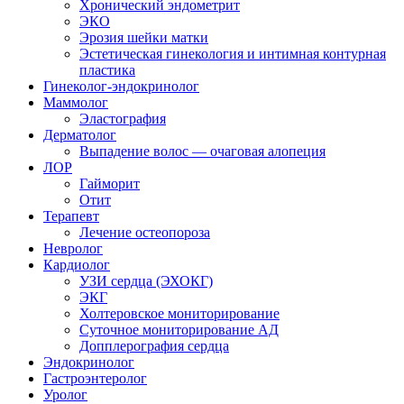
Хронический эндометрит
ЭКО
Эрозия шейки матки
Эстетическая гинекология и интимная контурная
пластика
Гинеколог-эндокринолог
Маммолог
Эластография
Дерматолог
Выпадение волос — очаговая алопеция
ЛОР
Гайморит
Отит
Терапевт
Лечение остеопороза
Невролог
Кардиолог
УЗИ сердца (ЭХОКГ)
ЭКГ
Холтеровское мониторирование
Суточное мониторирование АД
Допплерография сердца
Эндокринолог
Гастроэнтеролог
Уролог