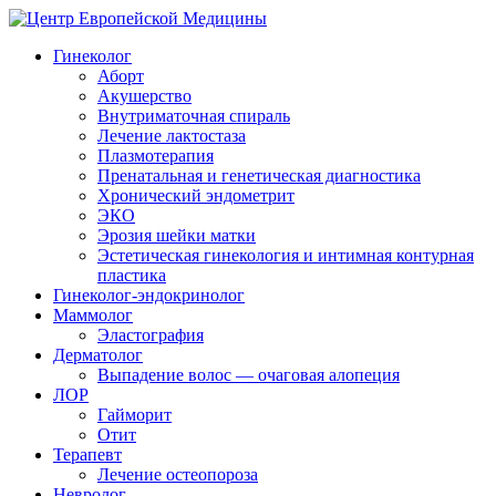
Гинеколог
Аборт
Акушерство
Внутриматочная спираль
Лечение лактостаза
Плазмотерапия
Пренатальная и генетическая диагностика
Хронический эндометрит
ЭКО
Эрозия шейки матки
Эстетическая гинекология и интимная контурная
пластика
Гинеколог-эндокринолог
Маммолог
Эластография
Дерматолог
Выпадение волос — очаговая алопеция
ЛОР
Гайморит
Отит
Терапевт
Лечение остеопороза
Невролог