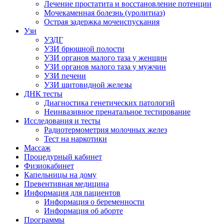
Лечение простатита и восстановление потенции
Мочекаменная болезнь (уролитиаз)
Острая задержка мочеиспускания
Узи
УЗДГ
УЗИ брюшной полости
УЗИ органов малого таза у женщин
УЗИ органов малого таза у мужчин
УЗИ печени
УЗИ щитовидной железы
ДНК тесты
Диагностика генетических патологий
Неинвазивное пренатальное тестирование
Исследования и тесты
Радиотермометрия молочных желез
Тест на наркотики
Массаж
Процедурный кабинет
Физиокабинет
Капельницы на дому
Превентивная медицина
Информация для пациентов
Информация о беременности
Информация об аборте
Программы