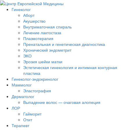
Гинеколог
Аборт
Акушерство
Внутриматочная спираль
Лечение лактостаза
Плазмотерапия
Пренатальная и генетическая диагностика
Хронический эндометрит
ЭКО
Эрозия шейки матки
Эстетическая гинекология и интимная контурная
пластика
Гинеколог-эндокринолог
Маммолог
Эластография
Дерматолог
Выпадение волос — очаговая алопеция
ЛОР
Гайморит
Отит
Терапевт