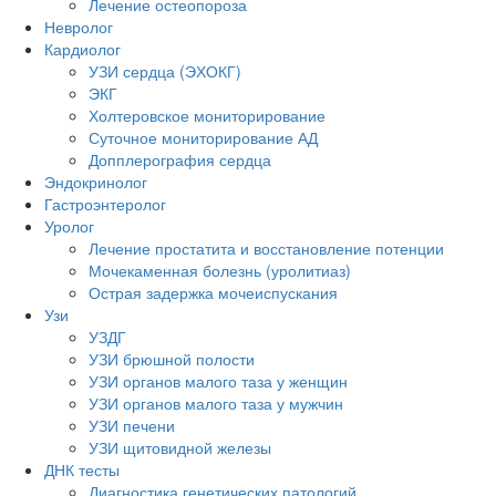
Лечение остеопороза
Невролог
Кардиолог
УЗИ сердца (ЭХОКГ)
ЭКГ
Холтеровское мониторирование
Суточное мониторирование АД
Допплерография сердца
Эндокринолог
Гастроэнтеролог
Уролог
Лечение простатита и восстановление потенции
Мочекаменная болезнь (уролитиаз)
Острая задержка мочеиспускания
Узи
УЗДГ
УЗИ брюшной полости
УЗИ органов малого таза у женщин
УЗИ органов малого таза у мужчин
УЗИ печени
УЗИ щитовидной железы
ДНК тесты
Диагностика генетических патологий