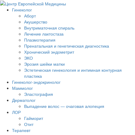
Гинеколог
Аборт
Акушерство
Внутриматочная спираль
Лечение лактостаза
Плазмотерапия
Пренатальная и генетическая диагностика
Хронический эндометрит
ЭКО
Эрозия шейки матки
Эстетическая гинекология и интимная контурная
пластика
Гинеколог-эндокринолог
Маммолог
Эластография
Дерматолог
Выпадение волос — очаговая алопеция
ЛОР
Гайморит
Отит
Терапевт