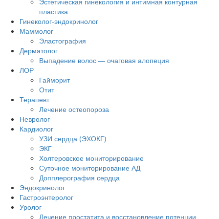
Эстетическая гинекология и интимная контурная
пластика
Гинеколог-эндокринолог
Маммолог
Эластография
Дерматолог
Выпадение волос — очаговая алопеция
ЛОР
Гайморит
Отит
Терапевт
Лечение остеопороза
Невролог
Кардиолог
УЗИ сердца (ЭХОКГ)
ЭКГ
Холтеровское мониторирование
Суточное мониторирование АД
Допплерография сердца
Эндокринолог
Гастроэнтеролог
Уролог
Лечение простатита и восстановление потенции