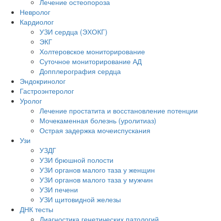
Лечение остеопороза
Невролог
Кардиолог
УЗИ сердца (ЭХОКГ)
ЭКГ
Холтеровское мониторирование
Суточное мониторирование АД
Допплерография сердца
Эндокринолог
Гастроэнтеролог
Уролог
Лечение простатита и восстановление потенции
Мочекаменная болезнь (уролитиаз)
Острая задержка мочеиспускания
Узи
УЗДГ
УЗИ брюшной полости
УЗИ органов малого таза у женщин
УЗИ органов малого таза у мужчин
УЗИ печени
УЗИ щитовидной железы
ДНК тесты
Диагностика генетических патологий