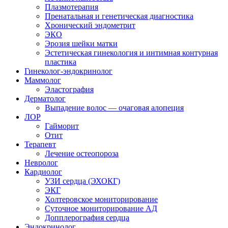
Плазмотерапия
Пренатальная и генетическая диагностика
Хронический эндометрит
ЭКО
Эрозия шейки матки
Эстетическая гинекология и интимная контурная
пластика
Гинеколог-эндокринолог
Маммолог
Эластография
Дерматолог
Выпадение волос — очаговая алопеция
ЛОР
Гайморит
Отит
Терапевт
Лечение остеопороза
Невролог
Кардиолог
УЗИ сердца (ЭХОКГ)
ЭКГ
Холтеровское мониторирование
Суточное мониторирование АД
Допплерография сердца
Эндокринолог