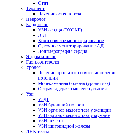
Отит
Терапевт
Лечение остеопороза
Невролог
Кардиолог
УЗИ сердца (ЭХОКГ)
ЭКГ
Холтеровское мониторирование
Суточное мониторирование АД
Допплерография сердца
Эндокринолог
Гастроэнтеролог
Уролог
Лечение простатита и восстановление
потенции
Мочекаменная болезнь (уролитиаз)
Острая задержка мочеиспускания
Узи
УЗДГ
УЗИ брюшной полости
УЗИ органов малого таза у женщин
УЗИ органов малого таза у мужчин
УЗИ печени
УЗИ щитовидной железы
ДНК тесты