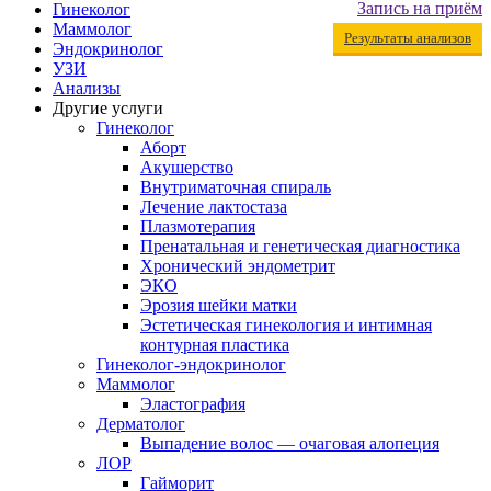
Запись на приём
Гинеколог
Маммолог
Результаты анализов
Эндокринолог
УЗИ
Анализы
Другие услуги
Гинеколог
Аборт
Акушерство
Внутриматочная спираль
Лечение лактостаза
Плазмотерапия
Пренатальная и генетическая диагностика
Хронический эндометрит
ЭКО
Эрозия шейки матки
Эстетическая гинекология и интимная
контурная пластика
Гинеколог-эндокринолог
Маммолог
Эластография
Дерматолог
Выпадение волос — очаговая алопеция
ЛОР
Гайморит