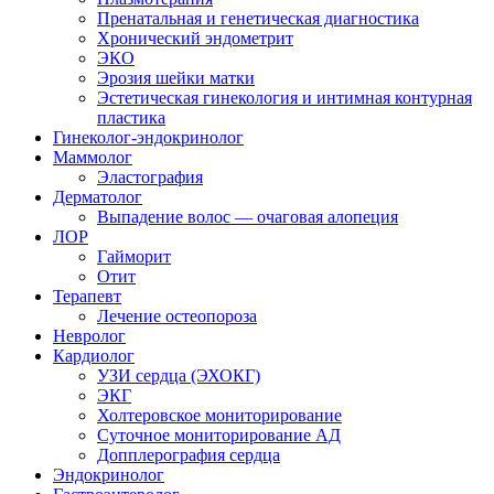
Пренатальная и генетическая диагностика
Хронический эндометрит
ЭКО
Эрозия шейки матки
Эстетическая гинекология и интимная контурная
пластика
Гинеколог-эндокринолог
Маммолог
Эластография
Дерматолог
Выпадение волос — очаговая алопеция
ЛОР
Гайморит
Отит
Терапевт
Лечение остеопороза
Невролог
Кардиолог
УЗИ сердца (ЭХОКГ)
ЭКГ
Холтеровское мониторирование
Суточное мониторирование АД
Допплерография сердца
Эндокринолог