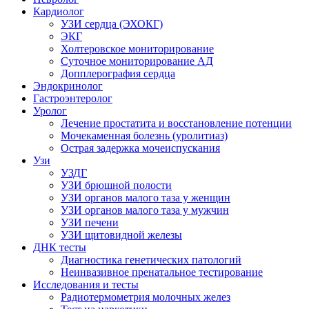
Кардиолог
УЗИ сердца (ЭХОКГ)
ЭКГ
Холтеровское мониторирование
Суточное мониторирование АД
Допплерография сердца
Эндокринолог
Гастроэнтеролог
Уролог
Лечение простатита и восстановление потенции
Мочекаменная болезнь (уролитиаз)
Острая задержка мочеиспускания
Узи
УЗДГ
УЗИ брюшной полости
УЗИ органов малого таза у женщин
УЗИ органов малого таза у мужчин
УЗИ печени
УЗИ щитовидной железы
ДНК тесты
Диагностика генетических патологий
Неинвазивное пренатальное тестирование
Исследования и тесты
Радиотермометрия молочных желез