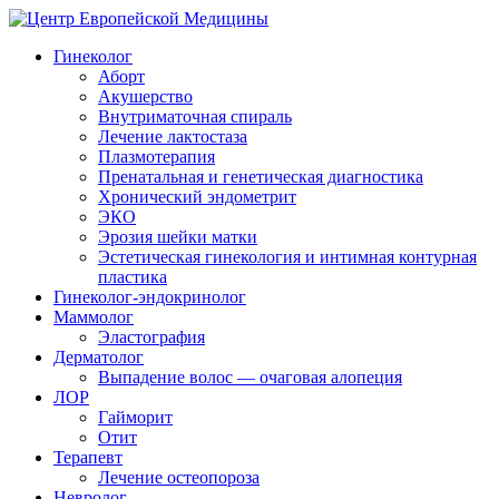
Гинеколог
Аборт
Акушерство
Внутриматочная спираль
Лечение лактостаза
Плазмотерапия
Пренатальная и генетическая диагностика
Хронический эндометрит
ЭКО
Эрозия шейки матки
Эстетическая гинекология и интимная контурная
пластика
Гинеколог-эндокринолог
Маммолог
Эластография
Дерматолог
Выпадение волос — очаговая алопеция
ЛОР
Гайморит
Отит
Терапевт
Лечение остеопороза
Невролог