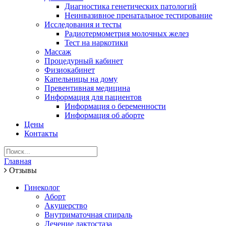
Диагностика генетических патологий
Неинвазивное пренатальное тестирование
Исследования и тесты
Радиотермометрия молочных желез
Тест на наркотики
Массаж
Процедурный кабинет
Физиокабинет
Капельницы на дому
Превентивная медицина
Информация для пациентов
Информация о беременности
Информация об аборте
Цены
Контакты
Главная
Отзывы
Гинеколог
Аборт
Акушерство
Внутриматочная спираль
Лечение лактостаза