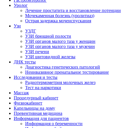
Гастроэнтеролог
Уролог
Лечение простатита и восстановление потенции
Мочекаменная болезнь (уролитиаз)
Острая задержка мочеиспускания
Узи
УЗДГ
УЗИ брюшной полости
УЗИ органов малого таза у женщин
УЗИ органов малого таза у мужчин
УЗИ печени
УЗИ щитовидной железы
ДНК тесты
Диагностика генетических патологий
Неинвазивное пренатальное тестирование
Исследования и тесты
Радиотермометрия молочных желез
Тест на наркотики
Массаж
Процедурный кабинет
Физиокабинет
Капельницы на дому
Превентивная медицина
Информация для пациентов
Информация о беременности