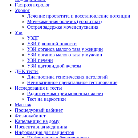
Гастроэнтеролог
Уролог
Лечение простатита и восстановление потенции
Мочекаменная болезнь (уролитиаз)
Острая задержка мочеиспускания
Узи
УЗДГ
УЗИ брюшной полости
УЗИ органов малого таза у женщин
УЗИ органов малого таза у мужчин
УЗИ печени
УЗИ щитовидной железы
ДНК тесты
Диагностика генетических патологий
Неинвазивное пренатальное тестирование
Исследования и тесты
Радиотермометрия молочных желез
Тест на наркотики
Массаж
Процедурный кабинет
Физиокабинет
Капельницы на дому
Превентивная медицина
Информация для пациентов
Информация о беременности