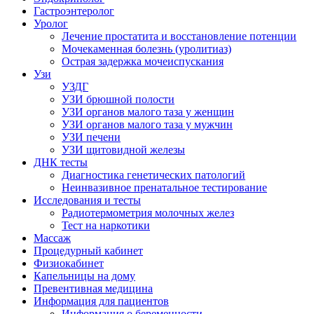
Гастроэнтеролог
Уролог
Лечение простатита и восстановление потенции
Мочекаменная болезнь (уролитиаз)
Острая задержка мочеиспускания
Узи
УЗДГ
УЗИ брюшной полости
УЗИ органов малого таза у женщин
УЗИ органов малого таза у мужчин
УЗИ печени
УЗИ щитовидной железы
ДНК тесты
Диагностика генетических патологий
Неинвазивное пренатальное тестирование
Исследования и тесты
Радиотермометрия молочных желез
Тест на наркотики
Массаж
Процедурный кабинет
Физиокабинет
Капельницы на дому
Превентивная медицина
Информация для пациентов
Информация о беременности