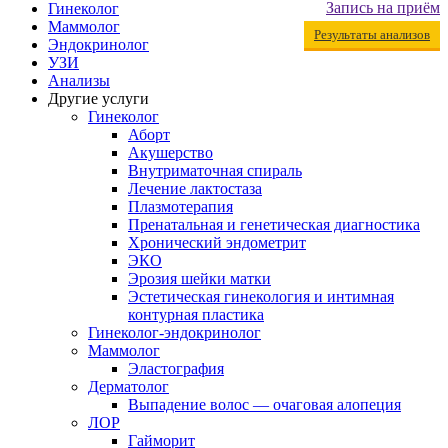
Запись на приём
Гинеколог
Маммолог
Результаты анализов
Эндокринолог
УЗИ
Анализы
Другие услуги
Гинеколог
Аборт
Акушерство
Внутриматочная спираль
Лечение лактостаза
Плазмотерапия
Пренатальная и генетическая диагностика
Хронический эндометрит
ЭКО
Эрозия шейки матки
Эстетическая гинекология и интимная
контурная пластика
Гинеколог-эндокринолог
Маммолог
Эластография
Дерматолог
Выпадение волос — очаговая алопеция
ЛОР
Гайморит