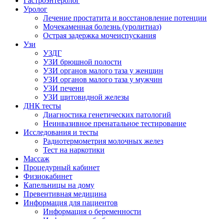
Гастроэнтеролог
Уролог
Лечение простатита и восстановление потенции
Мочекаменная болезнь (уролитиаз)
Острая задержка мочеиспускания
Узи
УЗДГ
УЗИ брюшной полости
УЗИ органов малого таза у женщин
УЗИ органов малого таза у мужчин
УЗИ печени
УЗИ щитовидной железы
ДНК тесты
Диагностика генетических патологий
Неинвазивное пренатальное тестирование
Исследования и тесты
Радиотермометрия молочных желез
Тест на наркотики
Массаж
Процедурный кабинет
Физиокабинет
Капельницы на дому
Превентивная медицина
Информация для пациентов
Информация о беременности