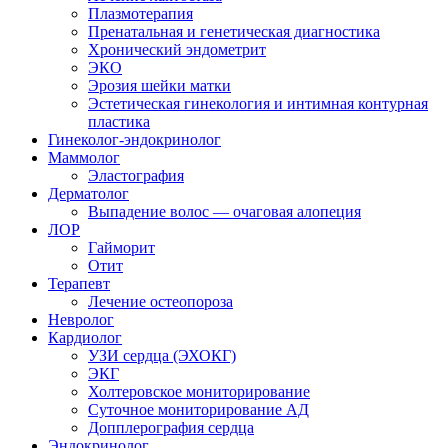
Плазмотерапия
Пренатальная и генетическая диагностика
Хронический эндометрит
ЭКО
Эрозия шейки матки
Эстетическая гинекология и интимная контурная
пластика
Гинеколог-эндокринолог
Маммолог
Эластография
Дерматолог
Выпадение волос — очаговая алопеция
ЛОР
Гайморит
Отит
Терапевт
Лечение остеопороза
Невролог
Кардиолог
УЗИ сердца (ЭХОКГ)
ЭКГ
Холтеровское мониторирование
Суточное мониторирование АД
Допплерография сердца
Эндокринолог