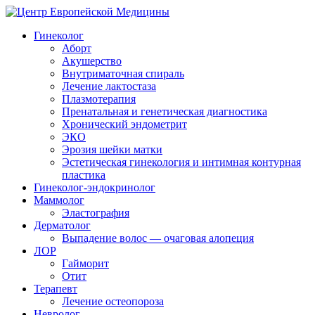
Гинеколог
Аборт
Акушерство
Внутриматочная спираль
Лечение лактостаза
Плазмотерапия
Пренатальная и генетическая диагностика
Хронический эндометрит
ЭКО
Эрозия шейки матки
Эстетическая гинекология и интимная контурная
пластика
Гинеколог-эндокринолог
Маммолог
Эластография
Дерматолог
Выпадение волос — очаговая алопеция
ЛОР
Гайморит
Отит
Терапевт
Лечение остеопороза
Невролог