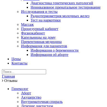
Диагностика генетических патологий
Неинвазивное пренатальное тестирование
Исследования и тесты
Радиотермометрия молочных желез
Тест на наркотики
Массаж
Процедурный кабинет
Физиокабинет
Капельницы на дому
Превентивная медицина
Информация для пациентов
Информация о беременности
Информация об аборте
Цены
Контакты
Главная
Отзывы
Гинеколог
Аборт
Акушерство
Внутриматочная спираль
Лечение лактостаза