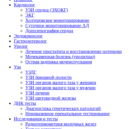
Кардиолог
УЗИ сердца (ЭХОКГ)
ЭКГ
Холтеровское мониторирование
Суточное мониторирование АД
Допплерография сердца
Эндокринолог
Гастроэнтеролог
Уролог
Лечение простатита и восстановление потенции
Мочекаменная болезнь (уролитиаз)
Острая задержка мочеиспускания
Узи
УЗДГ
УЗИ брюшной полости
УЗИ органов малого таза у женщин
УЗИ органов малого таза у мужчин
УЗИ печени
УЗИ щитовидной железы
ДНК тесты
Диагностика генетических патологий
Неинвазивное пренатальное тестирование
Исследования и тесты
Радиотермометрия молочных желез