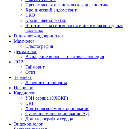
Пренатальная и генетическая диагностика
Хронический эндометрит
ЭКО
Эрозия шейки матки
Эстетическая гинекология и интимная контурная
пластика
Гинеколог-эндокринолог
Маммолог
Эластография
Дерматолог
Выпадение волос — очаговая алопеция
ЛОР
Гайморит
Отит
Терапевт
Лечение остеопороза
Невролог
Кардиолог
УЗИ сердца (ЭХОКГ)
ЭКГ
Холтеровское мониторирование
Суточное мониторирование АД
Допплерография сердца
Эндокринолог