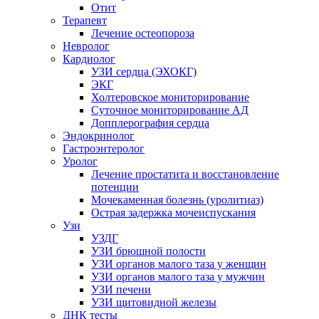
Отит
Терапевт
Лечение остеопороза
Невролог
Кардиолог
УЗИ сердца (ЭХОКГ)
ЭКГ
Холтеровское мониторирование
Суточное мониторирование АД
Допплерография сердца
Эндокринолог
Гастроэнтеролог
Уролог
Лечение простатита и восстановление
потенции
Мочекаменная болезнь (уролитиаз)
Острая задержка мочеиспускания
Узи
УЗДГ
УЗИ брюшной полости
УЗИ органов малого таза у женщин
УЗИ органов малого таза у мужчин
УЗИ печени
УЗИ щитовидной железы
ДНК тесты