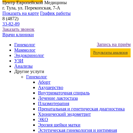
Центр Европейской Медицины
г. Тула, ул. Перекопская, 7-А
Показать на карте
График работы
8 (4872)
33-82-89
Заказать звонок
Врачи клиники
Запись на приём
Гинеколог
Маммолог
Результаты анализов
Эндокринолог
УЗИ
Анализы
Другие услуги
Гинеколог
Аборт
Акушерство
Внутриматочная спираль
Лечение лактостаза
Плазмотерапия
Пренатальная и генетическая диагностика
Хронический эндометрит
ЭКО
Эрозия шейки матки
Эстетическая гинекология и интимная