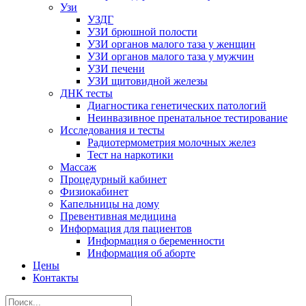
Узи
УЗДГ
УЗИ брюшной полости
УЗИ органов малого таза у женщин
УЗИ органов малого таза у мужчин
УЗИ печени
УЗИ щитовидной железы
ДНК тесты
Диагностика генетических патологий
Неинвазивное пренатальное тестирование
Исследования и тесты
Радиотермометрия молочных желез
Тест на наркотики
Массаж
Процедурный кабинет
Физиокабинет
Капельницы на дому
Превентивная медицина
Информация для пациентов
Информация о беременности
Информация об аборте
Цены
Контакты