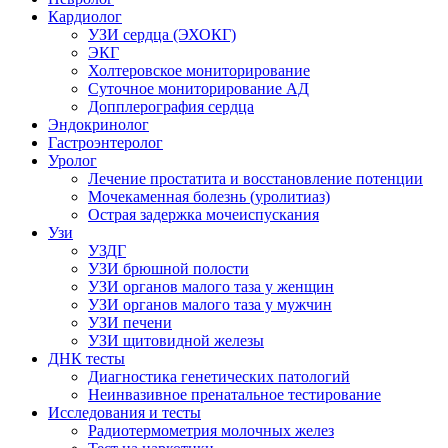
Кардиолог
УЗИ сердца (ЭХОКГ)
ЭКГ
Холтеровское мониторирование
Суточное мониторирование АД
Допплерография сердца
Эндокринолог
Гастроэнтеролог
Уролог
Лечение простатита и восстановление потенции
Мочекаменная болезнь (уролитиаз)
Острая задержка мочеиспускания
Узи
УЗДГ
УЗИ брюшной полости
УЗИ органов малого таза у женщин
УЗИ органов малого таза у мужчин
УЗИ печени
УЗИ щитовидной железы
ДНК тесты
Диагностика генетических патологий
Неинвазивное пренатальное тестирование
Исследования и тесты
Радиотермометрия молочных желез