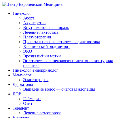
Гинеколог
Аборт
Акушерство
Внутриматочная спираль
Лечение лактостаза
Плазмотерапия
Пренатальная и генетическая диагностика
Хронический эндометрит
ЭКО
Эрозия шейки матки
Эстетическая гинекология и интимная контурная
пластика
Гинеколог-эндокринолог
Маммолог
Эластография
Дерматолог
Выпадение волос — очаговая алопеция
ЛОР
Гайморит
Отит
Терапевт
Лечение остеопороза
Невролог