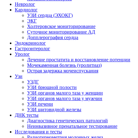
Невролог
Кардиолог
УЗИ сердца (ЭХОКГ)
ЭКГ
Холтеровское мониторирование
Суточное мониторирование АД
Допплерография сердца
Эндокринолог
Гастроэнтеролог
Уролог
Лечение простатита и восстановление потенции
Мочекаменная болезнь (уролитиаз)
Острая задержка мочеиспускания
Узи
УЗДГ
УЗИ брюшной полости
УЗИ органов малого таза у женщин
УЗИ органов малого таза у мужчин
УЗИ печени
УЗИ щитовидной железы
ДНК тесты
Диагностика генетических патологий
Неинвазивное пренатальное тестирование
Исследования и тесты
Радиотермометрия молочных желез