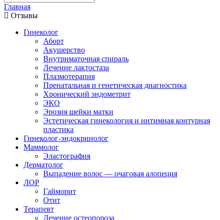
Главная
Отзывы
Гинеколог
Аборт
Акушерство
Внутриматочная спираль
Лечение лактостаза
Плазмотерапия
Пренатальная и генетическая диагностика
Хронический эндометрит
ЭКО
Эрозия шейки матки
Эстетическая гинекология и интимная контурная
пластика
Гинеколог-эндокринолог
Маммолог
Эластография
Дерматолог
Выпадение волос — очаговая алопеция
ЛОР
Гайморит
Отит
Терапевт
Лечение остеопороза