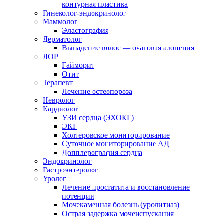
контурная пластика
Гинеколог-эндокринолог
Маммолог
Эластография
Дерматолог
Выпадение волос — очаговая алопеция
ЛОР
Гайморит
Отит
Терапевт
Лечение остеопороза
Невролог
Кардиолог
УЗИ сердца (ЭХОКГ)
ЭКГ
Холтеровское мониторирование
Суточное мониторирование АД
Допплерография сердца
Эндокринолог
Гастроэнтеролог
Уролог
Лечение простатита и восстановление
потенции
Мочекаменная болезнь (уролитиаз)
Острая задержка мочеиспускания