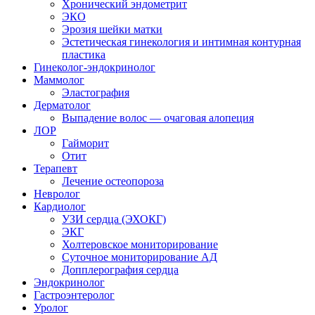
Хронический эндометрит
ЭКО
Эрозия шейки матки
Эстетическая гинекология и интимная контурная
пластика
Гинеколог-эндокринолог
Маммолог
Эластография
Дерматолог
Выпадение волос — очаговая алопеция
ЛОР
Гайморит
Отит
Терапевт
Лечение остеопороза
Невролог
Кардиолог
УЗИ сердца (ЭХОКГ)
ЭКГ
Холтеровское мониторирование
Суточное мониторирование АД
Допплерография сердца
Эндокринолог
Гастроэнтеролог
Уролог