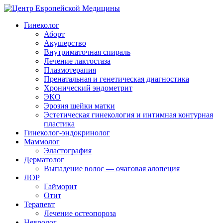
Гинеколог
Аборт
Акушерство
Внутриматочная спираль
Лечение лактостаза
Плазмотерапия
Пренатальная и генетическая диагностика
Хронический эндометрит
ЭКО
Эрозия шейки матки
Эстетическая гинекология и интимная контурная
пластика
Гинеколог-эндокринолог
Маммолог
Эластография
Дерматолог
Выпадение волос — очаговая алопеция
ЛОР
Гайморит
Отит
Терапевт
Лечение остеопороза
Невролог