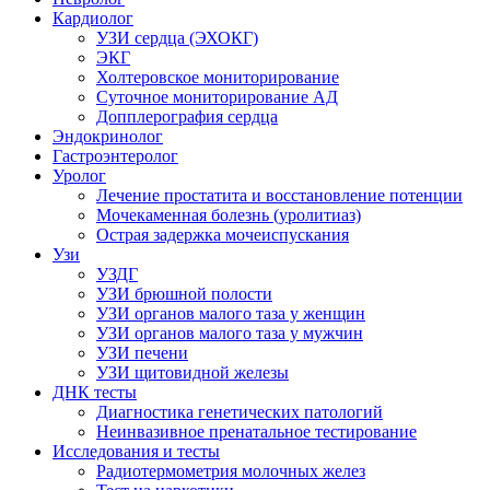
Кардиолог
УЗИ сердца (ЭХОКГ)
ЭКГ
Холтеровское мониторирование
Суточное мониторирование АД
Допплерография сердца
Эндокринолог
Гастроэнтеролог
Уролог
Лечение простатита и восстановление потенции
Мочекаменная болезнь (уролитиаз)
Острая задержка мочеиспускания
Узи
УЗДГ
УЗИ брюшной полости
УЗИ органов малого таза у женщин
УЗИ органов малого таза у мужчин
УЗИ печени
УЗИ щитовидной железы
ДНК тесты
Диагностика генетических патологий
Неинвазивное пренатальное тестирование
Исследования и тесты
Радиотермометрия молочных желез