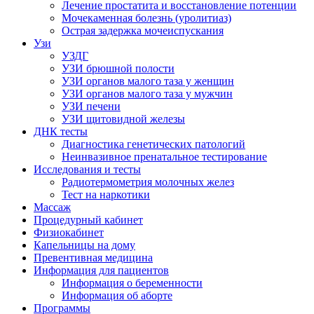
Лечение простатита и восстановление потенции
Мочекаменная болезнь (уролитиаз)
Острая задержка мочеиспускания
Узи
УЗДГ
УЗИ брюшной полости
УЗИ органов малого таза у женщин
УЗИ органов малого таза у мужчин
УЗИ печени
УЗИ щитовидной железы
ДНК тесты
Диагностика генетических патологий
Неинвазивное пренатальное тестирование
Исследования и тесты
Радиотермометрия молочных желез
Тест на наркотики
Массаж
Процедурный кабинет
Физиокабинет
Капельницы на дому
Превентивная медицина
Информация для пациентов
Информация о беременности
Информация об аборте
Программы